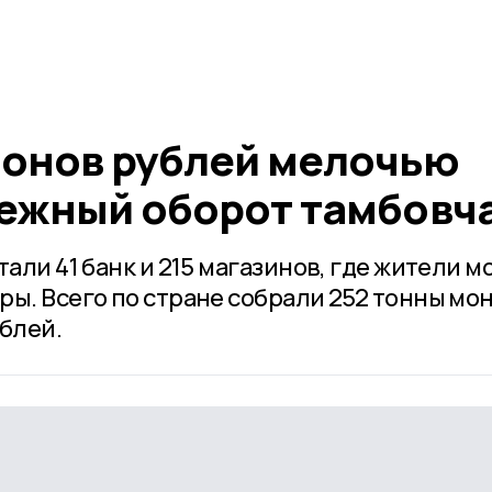
ионов рублей мелочью
нежный оборот тамбовч
тали 41 банк и 215 магазинов, где жители м
ы. Всего по стране собрали 252 тонны мо
блей.