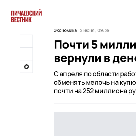
Экономика
2 июня , 09:39
Почти 5 милл
вернули в де
С апреля по области рабо
обменять мелочь на купюр
почти на 252 миллиона ру