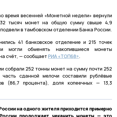
во время весенней «Монетной недели» вернули
932 тысяч монет на общую сумму свыше 4,9
 подвели в тамбовском отделении Банка России.
нились 41 банковское отделение и 215 точек
ли могли обменять накопившиеся монеты
 на счёт, — сообщает
РИА «ТОП68»
.
ии собрали 252 тонны монет на сумму почти 252
 часть сданной мелочи составили рублёвые
в (86,7 процента), доля копеечных — 13,3
России на одного жителя приходится примерно
 России продолжает чеканить монеты — это