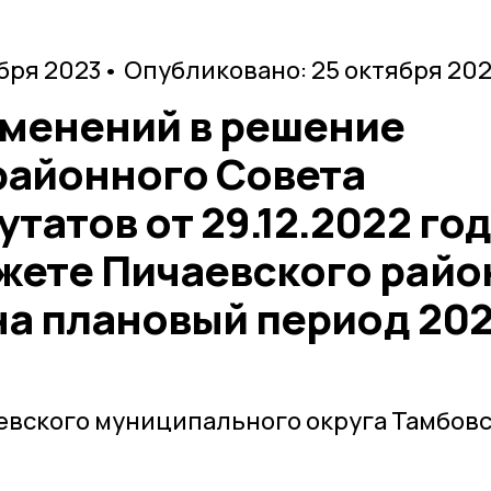
бря 2023
• Опубликовано: 25 октября 20
зменений в решение
районного Совета
татов от 29.12.2022 го
жете Пичаевского райо
 на плановый период 202
евского муниципального округа Тамбов