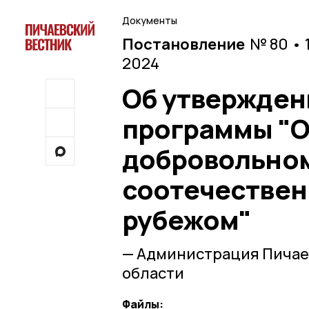
Документы
Постановление
№ 80 • 
2024
Об утвержден
программы "О
добровольно
соотечествен
рубежом"
— Администрация Пичае
области
Файлы: