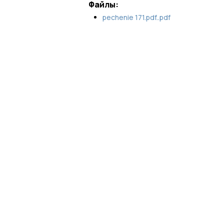
Файлы:
pechenie 171.pdf..pdf