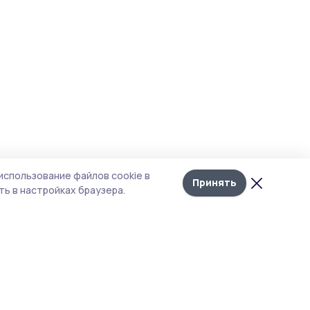
использование файлов cookie в
Принять
ь в настройках браузера.
итика конфиденциальности
 содержит сервисы, использующие
ies. Продолжая пользоваться данным
ом, вы подтверждаете свое согласие на
льзование файлов cookie в соответствии с
тоящим уведомлением и Политикой
иденциальности. Использование «cookie»