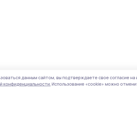
зоваться данным сайтом, вы подтверждаете свое согласие на 
й конфиденциальности.
Использование «cookie» можно отменит
Учредитель и издатель:
ООО «Издательский
Пол
дом «Тамбов»
Сайт
Адрес редакции:
392000, Тамбовская обл.,
cook
г.Тамбов, ш. Моршанское, д.14а
сайт
Номер телефона редакции:
8 (4752) 45-05-
испо
76
нас
Электронная почта редакции:
конф