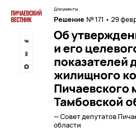
Документы
Решение
№ 171 • 29 фев
Об утвержден
и его целевог
показателей 
жилищного ко
Пичаевского 
Тамбовской о
— Совет депутатов Пича
области