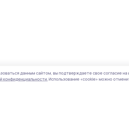
зоваться данным сайтом, вы подтверждаете свое согласие на 
й конфиденциальности.
Использование «cookie» можно отменит
Учредитель и издатель:
ООО «Издательский
Пол
дом «Тамбов»
Сайт
Адрес редакции:
392000, Тамбовская обл.,
cook
г.Тамбов, ш. Моршанское, д.14а
сайт
Номер телефона редакции:
8 (4752) 45-05-
испо
76
нас
Электронная почта редакции:
конф