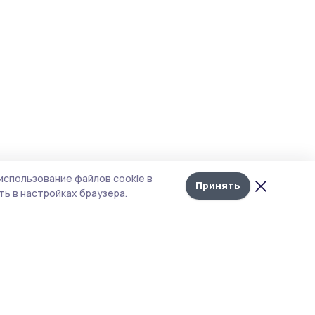
использование файлов cookie в
Принять
ь в настройках браузера.
итика конфиденциальности
 содержит сервисы, использующие
ies. Продолжая пользоваться данным
ом, вы подтверждаете свое согласие на
льзование файлов cookie в соответствии с
тоящим уведомлением и Политикой
иденциальности. Использование «cookie»