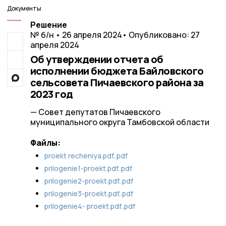
Документы
Решение
№ б/н • 26 апреля 2024
• Опубликовано: 27
апреля 2024
Об утверждении отчета об
исполнении бюджета Байловского
сельсовета Пичаевского района за
2023 год
— Совет депутатов Пичаевского
муниципального округа Тамбовской области
Файлы:
proekt recheniya.pdf..pdf
prilogenie1-proekt.pdf..pdf
prilogenie2-proekt.pdf..pdf
prilogenie3-proekt.pdf..pdf
prilogenie4- proekt.pdf..pdf