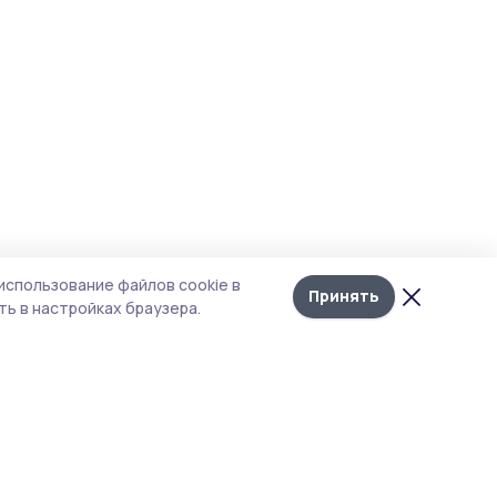
использование файлов cookie в
Принять
ь в настройках браузера.
итика конфиденциальности
 содержит сервисы, использующие
ies. Продолжая пользоваться данным
ом, вы подтверждаете свое согласие на
льзование файлов cookie в соответствии с
тоящим уведомлением и Политикой
иденциальности. Использование «cookie»