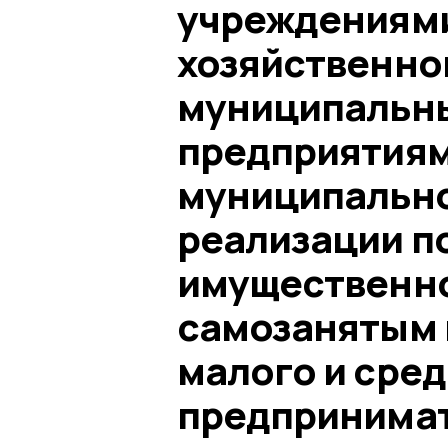
учреждениями
хозяйственно
муниципальн
предприятиям
муниципальног
реализации п
имущественн
самозанятым 
малого и сре
предпринима