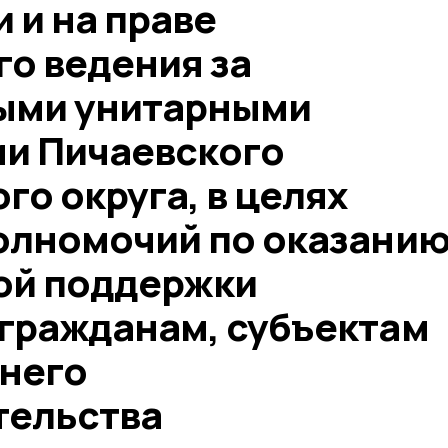
 и на праве
го ведения за
ыми унитарными
и Пичаевского
о округа, в целях
олномочий по оказани
ой поддержки
гражданам, субъектам
днего
тельства