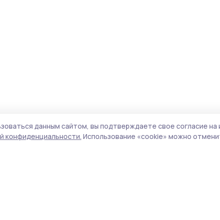
зоваться данным сайтом, вы подтверждаете свое согласие на 
й конфиденциальности.
Использование «cookie» можно отменит
Учредитель и издатель:
ООО «Издательский
Пол
дом «Тамбов»
Сайт
Адрес редакции:
392000, Тамбовская обл.,
cook
г.Тамбов, ш. Моршанское, д.14а
сайт
Номер телефона редакции:
8 (4752) 45-05-
испо
76
нас
Электронная почта редакции:
конф