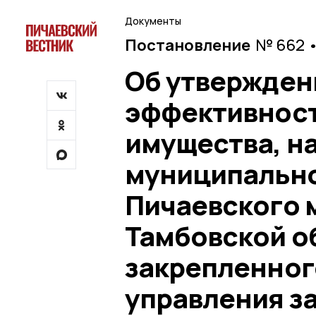
Документы
Постановление
№ 662 •
Об утвержден
эффективност
имущества, н
муниципально
Пичаевского 
Тамбовской об
закрепленног
управления з