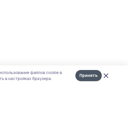
использование файлов cookie в
Принять
ь в настройках браузера.
итика конфиденциальности
 содержит сервисы, использующие
ies. Продолжая пользоваться данным
ом, вы подтверждаете свое согласие на
льзование файлов cookie в соответствии с
тоящим уведомлением и Политикой
иденциальности. Использование «cookie»