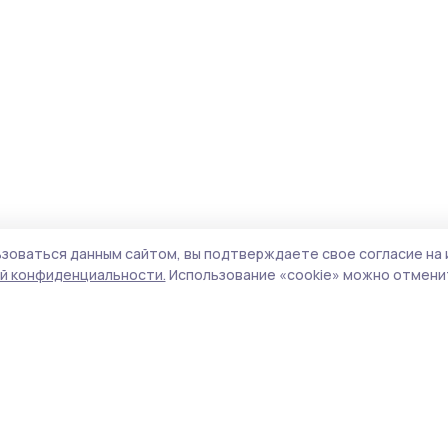
зоваться данным сайтом, вы подтверждаете свое согласие на 
й конфиденциальности.
Использование «cookie» можно отменит
Учредитель и издатель:
ООО «Издательский
Пол
дом «Тамбов»
Сайт
Адрес редакции:
392000, Тамбовская обл.,
cook
г.Тамбов, ш. Моршанское, д.14а
сайт
Номер телефона редакции:
8 (4752) 45-05-
испо
76
нас
Электронная почта редакции:
конф