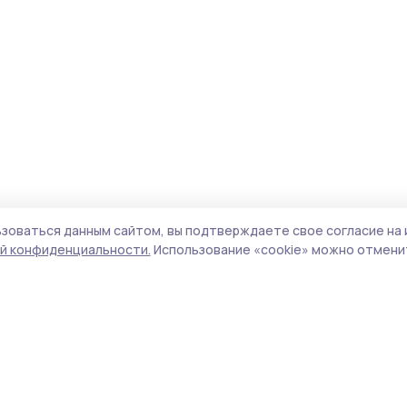
зоваться данным сайтом, вы подтверждаете свое согласие на 
й конфиденциальности.
Использование «cookie» можно отменит
Учредитель и издатель:
ООО «Издательский
Пол
дом «Тамбов»
Сайт
Адрес редакции:
392000, Тамбовская обл.,
cook
г.Тамбов, ш. Моршанское, д.14а
сайт
Номер телефона редакции:
8 (4752) 45-05-
испо
76
нас
Электронная почта редакции:
конф