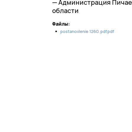
— Администрация Пичае
области
Файлы:
postanovlenie 1260. pdf.pdf