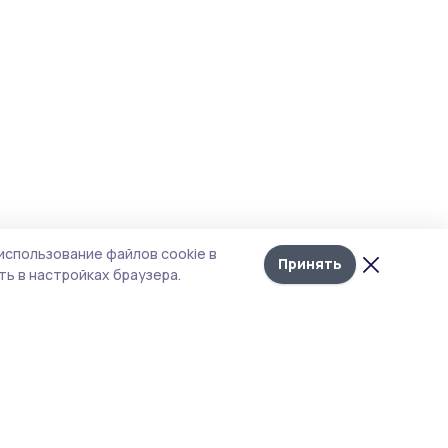
использование файлов cookie в
Принять
ь в настройках браузера.
итика конфиденциальности
 содержит сервисы, использующие
ies. Продолжая пользоваться данным
ом, вы подтверждаете свое согласие на
льзование файлов cookie в соответствии с
тоящим уведомлением и Политикой
иденциальности. Использование «cookie»