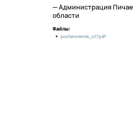
— Администрация Пичае
области
Файлы:
postanovlenie_417.pdf