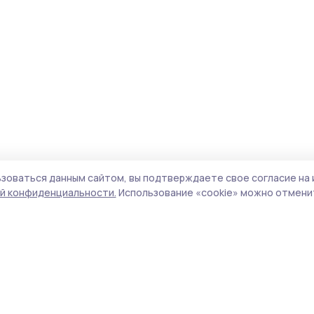
зоваться данным сайтом, вы подтверждаете свое согласие на 
й конфиденциальности.
Использование «cookie» можно отменит
Учредитель и издатель:
ООО «Издательский
Пол
дом «Тамбов»
Сайт
Адрес редакции:
392000, Тамбовская обл.,
cook
г.Тамбов, ш. Моршанское, д.14а
сайт
Номер телефона редакции:
8 (4752) 45-05-
испо
76
нас
Электронная почта редакции:
конф