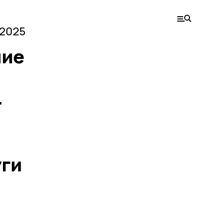
 2025
ние
4
уги