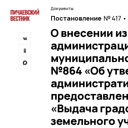
Документы
Постановление
№ 417 •
О внесении и
администраци
муниципальног
№864 «Об утв
администрати
предоставлен
«Выдача град
земельного у