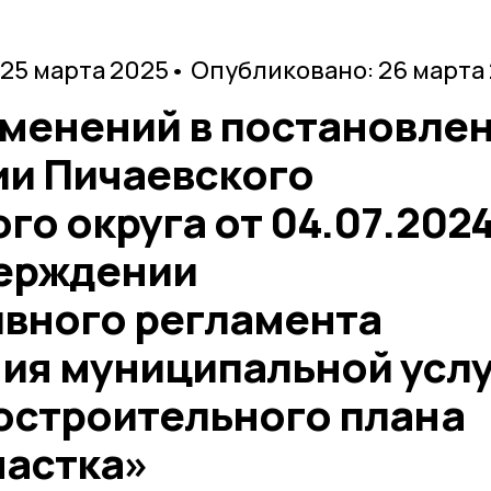
 25 марта 2025
• Опубликовано: 26 марта
зменений в постановле
и Пичаевского
о округа от 04.07.202
ерждении
вного регламента
ия муниципальной усл
остроительного плана
частка»