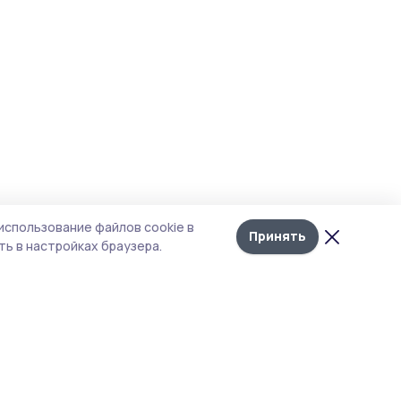
использование файлов cookie в
Принять
ь в настройках браузера.
итика конфиденциальности
 содержит сервисы, использующие
ies. Продолжая пользоваться данным
ом, вы подтверждаете свое согласие на
льзование файлов cookie в соответствии с
тоящим уведомлением и Политикой
иденциальности. Использование «cookie»