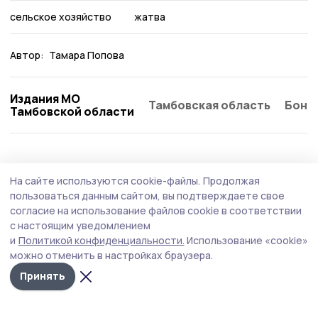
сельское хозяйство
жатва
Автор:
Тамара Попова
Издания МО
Тамбовская область
Бонд
Тамбовской области
Статья
10 июля , 13:03
На сайте используются cookie-файлы.
Продолжая
Зерновые в Пичаевском округе посеяны с
пользоваться данным сайтом, вы подтверждаете свое
превышением плана на 5,6%
согласие на использование файлов cookie в соответствии
с настоящим уведомлением
Яровых зерновых культур планировалось посеять
и
Политикой конфиденциальности.
Использование «cookie»
11463 гектара, фактически посеяно 12110 гектар, что
можно отменить в настройках браузера.
составляет 105,6 процента.
Принять