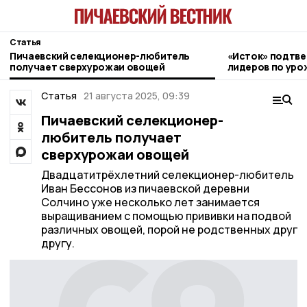
Статья
Пичаевский селекционер-любитель
«Исток» подтве
получает сверхурожаи овощей
лидеров по уро
округе
Статья
21 августа 2025, 09:39
Пичаевский селекционер-
любитель получает
сверхурожаи овощей
Двадцатитрёхлетний селекционер-любитель
Иван Бессонов из пичаевской деревни
Солчино уже несколько лет занимается
выращиванием с помощью прививки на подвой
различных овощей, порой не родственных друг
другу.