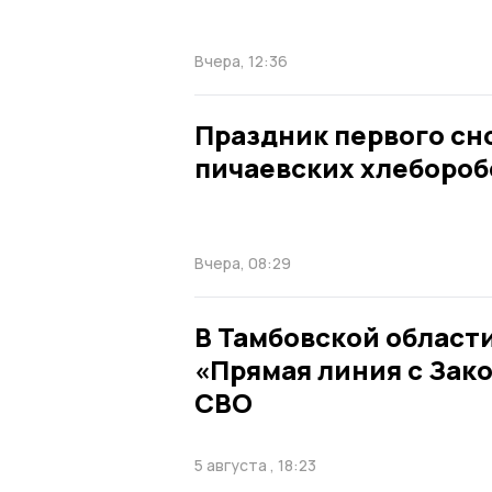
Вчера, 12:36
Праздник первого сн
пичаевских хлебороб
Вчера, 08:29
В Тамбовской област
«Прямая линия с Зак
СВО
5 августа , 18:23