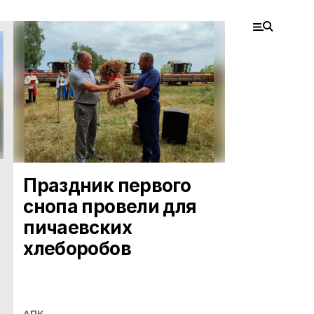
Праздник первого
снопа провели для
пичаевских
хлеборобов
АПК