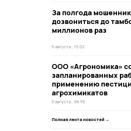
За полгода мошенник
дозвониться до тамб
миллионов раз
5 августа , 13:02
ООО «Агрономика» с
запланированных раб
применению пестици
агрохимикатов
5 августа , 08:55
Полная лента новостей →