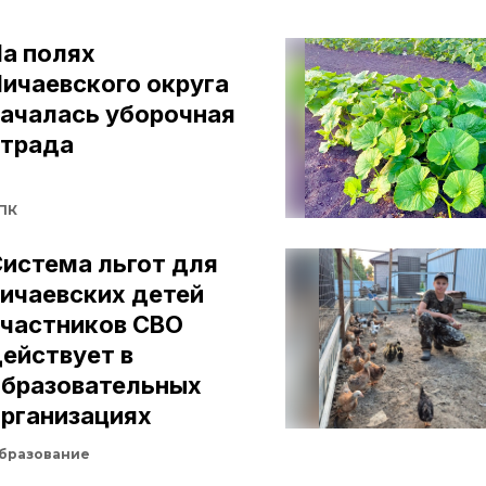
а полях
ичаевского округа
началась уборочная
страда
ПК
истема льгот для
ичаевских детей
участников СВО
ействует в
образовательных
рганизациях
бразование