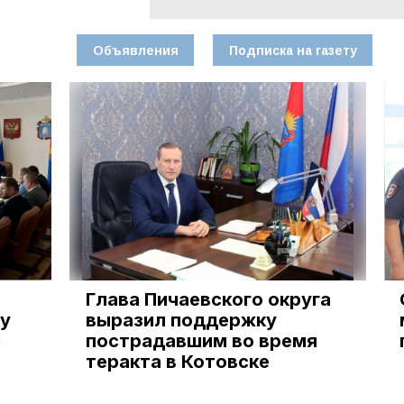
Объявления
Подписка на газету
й
Глава Пичаевского округа
у
выразил поддержку
»
пострадавшим во время
теракта в Котовске