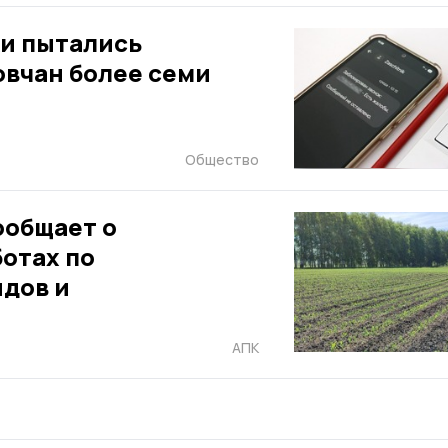
и пытались
овчан более семи
Общество
ообщает о
отах по
дов и
АПК