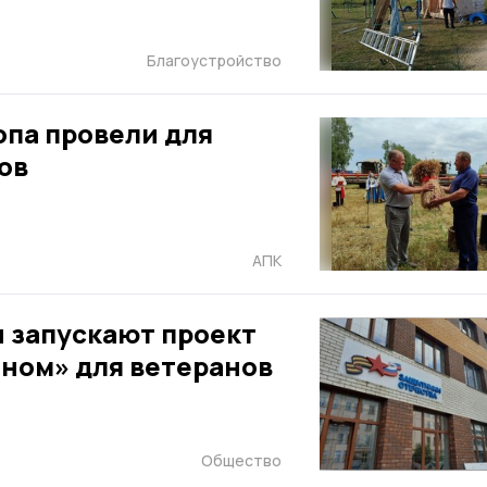
Благоустройство
опа провели для
ов
АПК
и запускают проект
оном» для ветеранов
Общество