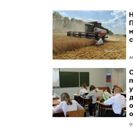
Н
П
А
С
п
д
о
О