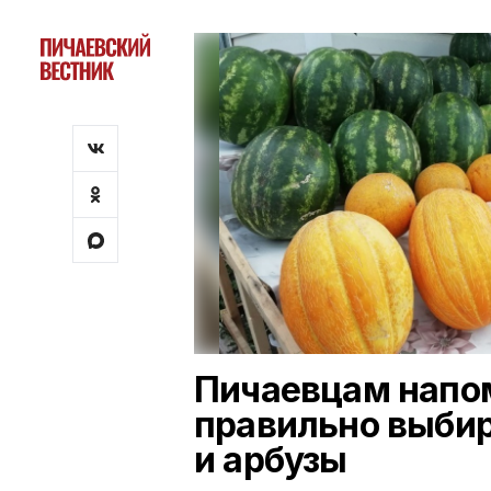
Пичаевцам напо
правильно выби
и арбузы