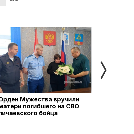
Орден Мужества вручили
Пострада
матери погибшего на СВО
результат
пичаевского бойца
Котовске
нужна по