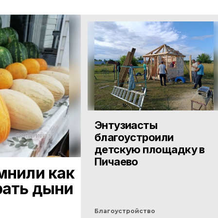
Энтузиасты
благоустроили
детскую площадку в
Пичаево
мнили как
рать дыни
Благоустройство