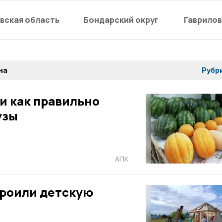
вская область
Бондарский округ
Гаврилов
на
Рубр
и как правильно
узы
АПК
троили детскую