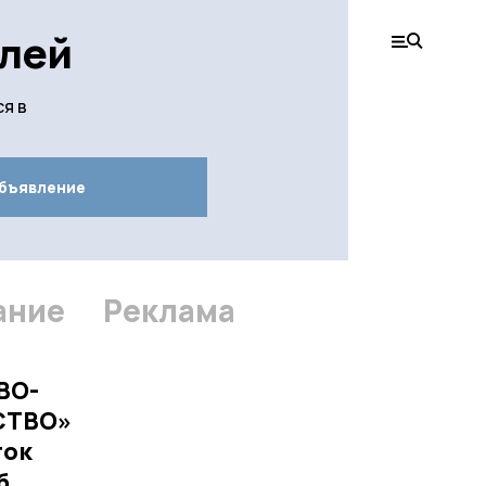
лей
я в
бъявление
ание
Реклама
ВО-
СТВО»
ток
б