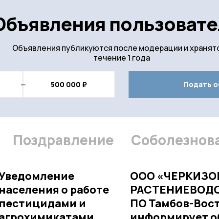
Объявления пользовате
Объявления публикуются после модерации и хранятс
течение 1 года
Подать о
Поздравление
Соболезнов
Уведомление
ООО «ЧЕРКИЗО
населения о работе
РАСТЕНИЕВОД
пестицидами и
ПО Тамбов-Вос
агрохимикатами
информирует о