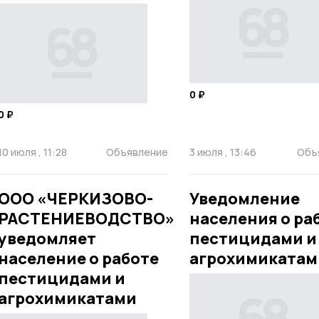
0 ₽
0 ₽
10 июля , 11:28
Объявление
3 июля , 13:46
Объ
ООО «ЧЕРКИЗОВО-
Уведомление
РАСТЕНИЕВОДСТВО»
населения о ра
уведомляет
пестицидами и
население о работе
агрохимикатам
пестицидами и
агрохимикатами