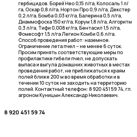
гербицидов. Борей Нео 0,15 л/га, Колосаль 1 л/
га, Оскар 0,8 л/га, Нортон Про 0,9 л/га, Декстер
0,2 л/га, Бомба 0,03 кг/га, Балерина 0,5 л/га,
Диаммофоска 150 кг/га, Корум 1,8 л/га, Алгоритм
0,3 л/га, Тифи 0,008 кг/га, Бентасил 1,5 л/га,
Фомесофт 1,5 л/га Легион Комби 0,6 л/га.
Способ проведения работ: наземное.
Ограничение лета пчел – не менее 6 суток.
Просим принять соответствующие меры по
профилактике гибели пчел, не допускать
выпаса и выгула домашних животных в местах
проведения работ, не приближаться к краям
полей ближе 200 м во время обработки и в
течении 10 суток не заходить на территорию
полей. Контактный телефон: 8 920 451 59 74, гл.
агроном Куницын Александр Николаевич.
8 920 451 59 74