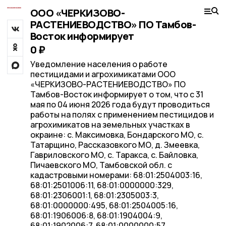
ООО «ЧЕРКИЗОВО-
РАСТЕНИЕВОДСТВО» ПО Тамбов-
Восток информирует
0 ₽
Уведомление населения о работе
пестицидами и агрохимикатами ООО
«ЧЕРКИЗОВО-РАСТЕНИЕВОДСТВО» ПО
Тамбов-Восток информирует о том, что с 31
мая по 04 июня 2026 года будут проводиться
работы на полях с применением пестицидов и
агрохимикатов на земельных участках в
окраине: с. Максимовка, Бондарского МО, с.
Татарщино, Рассказовкого МО, д. Змеевка,
Гавриловского МО, с. Таракса, с. Байловка,
Пичаевского МО, Тамбовской обл. с
кадастровыми номерами: 68:01:2504003:16,
68:01:2501006:11, 68:01:0000000:329,
68:01:2306001:1, 68:01:2305003:3,
68:01:0000000:495, 68:01:2504005:16,
68:01:1906006:8, 68:01:1904004:9,
68:01:1902006:7, 68:01:0000000:57,