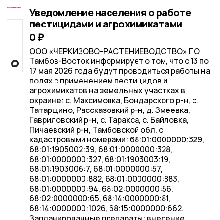
Уведомление населения о работе
пестицидами и агрохимикатами
0 ₽
ООО «ЧЕРКИЗОВО-РАСТЕНИЕВОДСТВО» ПО
Тамбов-Восток информирует о том, что с 13 по
17 мая 2026 года будут проводиться работы на
полях с применением пестицидов и
агрохимикатов на земельных участках в
окраине: с. Максимовка, Бондарского р-н, с.
Татарщино, Рассказовкий р-н, д. Змеевка,
Гавриловский р-н, с. Таракса, с. Байловка,
Пичаевский р-н, Тамбовской обл. с
кадастровыми номерами: 68:01:0000000:329,
68:01:1905002:39, 68:01:0000000:328,
68:01:0000000:327, 68:01:1903003:19,
68:01:1903006:7, 68:01:0000000:57,
68:01:0000000:882, 68:01:0000000:883,
68:01:0000000:94, 68:02:0000000:56,
68:02:0000000:65, 68:14:0000000:81,
68:14:0000000:1026, 68:15:0000000:662.
Запланированные препараты: внесение