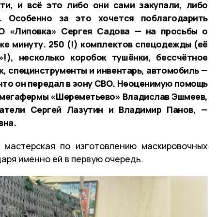
ти, и всё это либо они сами закупали, либо
. Особенно за это хочется поблагодарить
О «Липовка» Сергея Садова — на просьбы о
же минуту. 250 (!) комплектов спецодежды (её
»!), несколько коробок тушёнки, бессчётное
к, специнструменты и инвентарь, автомобиль —
 что он передал в зону СВО. Неоценимую помощь
 мегафермы «Шереметьево» Владислав Эшмеев,
атели Сергей Лазутин и Владимир Панов, —
вна.
е мастерская по изготовлению маскировочных
аря именно ей в первую очередь.