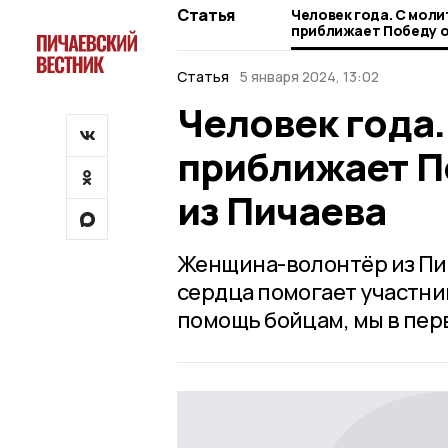
Статья
Человек года. С моли
приближает Победу 
из Пичаева
Статья
5 января 2024, 13:02
Человек года.
приближает П
из Пичаева
Женщина-волонтёр из Пич
сердца помогает участни
помощь бойцам, мы в пер