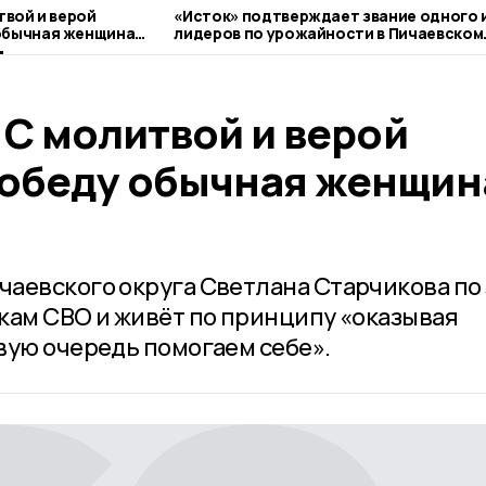
твой и верой
«Исток» подтверждает звание одного 
обычная женщина
лидеров по урожайности в Пичаевском
округе
 С молитвой и верой
обеду обычная женщин
аевского округа Светлана Старчикова по 
кам СВО и живёт по принципу «оказывая
вую очередь помогаем себе».