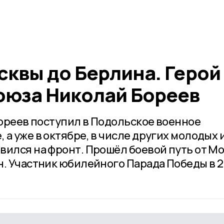
сквы до Берлина. Герой
оюза Николай Бореев
Бореев поступил в Подольское военное
а уже в октябре, в числе других молодых 
вился на фронт. Прошёл боевой путь от М
н. Участник юбилейного Парада Победы в 