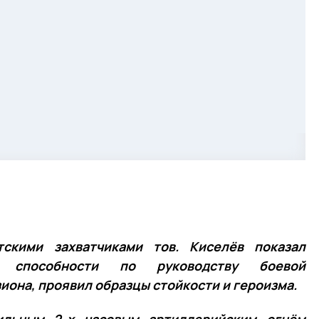
скими захватчиками тов. Киселёв показал
е способности по руководству боевой
иона, проявил образцы стойкости и героизма.
сильным 2-х часовым артиллерийским огнём