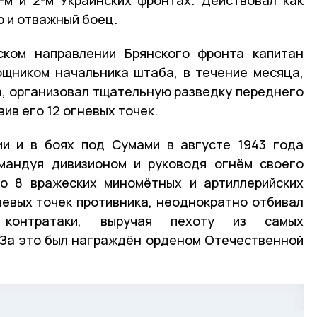
р и отважный боец.
ском направлении Брянского фронта капитан
ощником начальника штаба, в течение месяца,
да, организовал тщательную разведку переднего
ив его 12 огневых точек.
ии и в боях под Сумами в августе 1943 года
омандуя дивизионом и руководя огнём своего
до 8 вражеских миномётных и артиллерийских
невых точек противника, неоднократно отбивал
 контратаки, выручая пехоту из самых
 За это был награждён орденом Отечественной