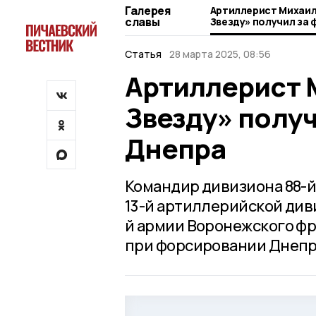
Галерея
Артиллерист Михаил
славы
Звезду» получил за
Днепра
Статья
28 марта 2025, 08:56
Артиллерист 
Звезду» полу
Днепра
Командир дивизиона 88-
13-й артиллерийской див
й армии Воронежского фр
при форсировании Днепр