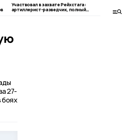
Участвовал в захвате Рейхстага:
От каменщик
ов
артиллерист-разведчик, полный
Шепелев
кавалер ордена Славы Иван Лядов
тую
гады
а 27-
 боях