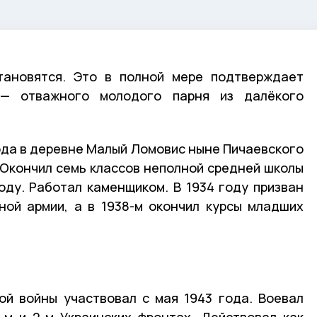
тановятся. Это в полной мере подтверждает
— отважного молодого парня из далёкого
года в деревне Малый Ломовис ныне Пичаевского
. Окончил семь классов неполной средней школы
году. Работал каменщиком. В 1934 году призван
ной армии, а в 1938-м окончил курсы младших
ой войны участвовал с мая 1943 года. Воевал
-м и 2-м Украинских фронтах. Действовал как