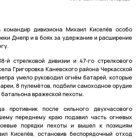
а командир дивизиона Михаил Киселёв особо
реки Днепр и в боях за удержание и расширение
гу.
8-й стрелковой дивизии и 47-го стрелкового
 села Григоровка Каневского района Черкасской
непра умело руководил огнём батарей, которые
ареи, 8 пулемётов, подбили самоходное орудие
 батальона вражеской пехоты.
да противник после сильного двухчасового
ашему переднему краю подавил часть огневых
боевые порядки пехоты и вышел к позициям
аил Киселёв, остановив беспорядочный отход