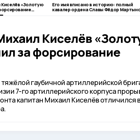
 Киселёв «Золотую
Его имя вписано в историю: полный
 форсирование
кавалер ордена Славы Фёдор Мартын
Михаил Киселёв «Золо
чил за форсирование
й тяжёлой гаубичной артиллерийской бри
изии 7-го артиллерийского корпуса прорыв
онта капитан Михаил Киселёв отличился в
а.