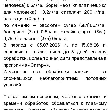
человека) 0,5л/га, борей нео (1кл для пчел,3 кл
для человека) 0,2л/га сателлит 200 г/га.,
благо цито 0,5л/га
по ячменю
— овссюген супер (3кл)06л/га,
балерина (3кл) 0,5л/га, страйк форте (3кл)
0,75л/га, ларнет (3кл) 04л/га.
В период с 03.07.2026 г. по 15.08.26 г.
ограничить вылет пчел до 5 дней со дня
обработки. Более точная дата представлена в
программе «Сатурн».
Изменение дат обработки зависит от
сложившихся неблагоприятных погодных
условий.
По возникшим вопросам, местоположению и
времени обработок обращаться к главному
агроному Курамшину Анвяру Ахметалимовичу