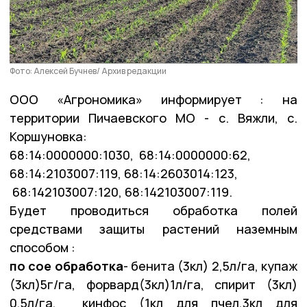
Фото: Алексей Бучнев/ Архив редакции
ООО «Агрономика» информирует : на
территории Пичаевского МО - с. Вяжли, с.
Коршуновка:
68:14:0000000:1030, 68:14:0000000:62,
68:14:2103007:119, 68:14:2603014:123,
68:142103007:120, 68:142103007:119.
Будет проводиться обработка полей
средствами защиты растений наземным
способом :
по сое обработка
- бенита (3кл) 2,5л/га, купаж
(3кл)5г/га, форвард(3кл)1л/га, спирит (3кл)
0,5л/га, кинфос (1кл для пчел,3кл для