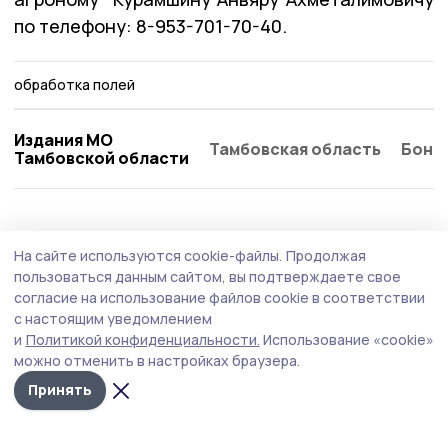
по телефону: 8-953-701-70-40.
обработка полей
Издания МО
Тамбовская область
Бонд
Тамбовской области
АПК
4 августа , 09:02
На сайте используются cookie-файлы.
Продолжая
На плантациях пичаевской «Весты» в
пользоваться данным сайтом, вы подтверждаете свое
самом разгаре сбор огурцов
согласие на использование файлов cookie в соответствии
с настоящим уведомлением
С каждого гектара полеводы ООО «Веста» Пичаевского
и
Политикой конфиденциальности.
Использование «cookie»
округа собирают по 1250 килограммов огурцов.
можно отменить в настройках браузера.
Принять