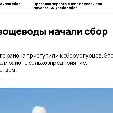
ачали сбор
Праздник первого снопа провели для
пичаевских хлеборобов
вощеводы начали сбор
о района приступили к сбору огурцов. Эт
ком районе сельхозпредприятие,
ством.