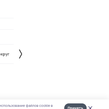
округ
Жердевский округ
Знаменский округ
Лента
10
использование файлов cookie в
новостей
Принять