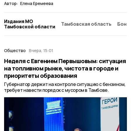
Автор:
Елена Еремеева
Издания МО
Тамбовская область
Бонд
Тамбовской области
Общество
Вчера, 15:01
Неделя с Евгением Первышовым: ситуация
на топливном рынке, чистота в городе и
приоритеты образования
Губернатор держит на контроле ситуацию с бензином,
требует навести порядок с мусором в Тамбове.