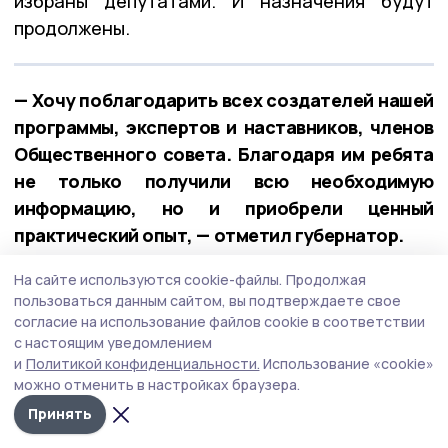
избраны депутатами. И назначения будут
продолжены.
— Хочу поблагодарить всех создателей нашей
программы, экспертов и наставников, членов
Общественного совета. Благодаря им ребята
не только получили всю необходимую
информацию, но и приобрели ценный
практический опыт, — отметил губернатор.
На сайте используются cookie-файлы.
Продолжая
Сохранение исторической памяти
пользоваться данным сайтом, вы подтверждаете свое
согласие на использование файлов cookie в соответствии
Глава области в завершение недели провёл
с настоящим уведомлением
первое заседание Попечительского совета
и
Политикой конфиденциальности.
Использование «cookie»
регионального отделения Российского
можно отменить в настройках браузера.
военно-исторического общества в Тамбовской
Принять
области. В апреле председатель РВИО