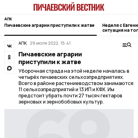
АПК
Пичаевские аграрии приступили к жатве
Неделя с Евген
ситуация на то
городе и приор
АПК
29 июля 2022, 15:41
Пичаевские аграрии
приступили к жатве
Уборочная страда на этой неделе началась в
четырёх пичаевских сельхозпредприятиях.
Всего в районе растениеводством занимаются
11 сельхозпредприятий и 13 ИП и КФХ. Им
предстоит убрать почти 27 тысяч гектаров
зерновых и зернобобовых культур.