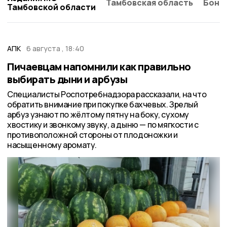
Тамбовская область
Бонд
Тамбовской области
АПК
6 августа , 18:40
Пичаевцам напомнили как правильно
выбирать дыни и арбузы
Специалисты Роспотребнадзора рассказали, на что
обратить внимание при покупке бахчевых. Зрелый
арбуз узнают по жёлтому пятну на боку, сухому
хвостику и звонкому звуку, а дыню — по мягкости с
противоположной стороны от плодоножки и
насыщенному аромату.