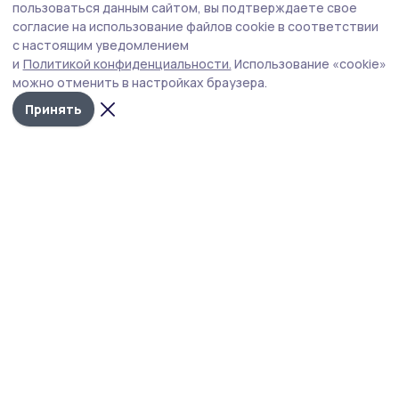
Праздник первого снопа провели для
пользоваться данным сайтом, вы подтверждаете свое
пичаевских хлеборобов
согласие на использование файлов cookie в соответствии
с настоящим уведомлением
В этом году его организовали для земледельцев ООО
и
Политикой конфиденциальности.
Использование «cookie»
«Курск АгроАктив». С концертной программой перед
можно отменить в настройках браузера.
аграриями выступили представители творческого
коллектива Пичаевского дома культуры.
Принять
Фото: Елена Еремеева