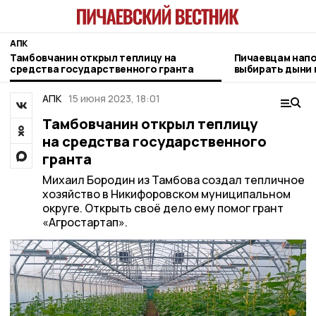
АПК
Тамбовчанин открыл теплицу на
Пичаевцам напо
средства государственного гранта
выбирать дыни 
АПК
15 июня 2023, 18:01
Тамбовчанин открыл теплицу
на средства государственного
гранта
Михаил Бородин из Тамбова создал тепличное
хозяйство в Никифоровском муниципальном
округе. Открыть своё дело ему помог грант
«Агростартап».