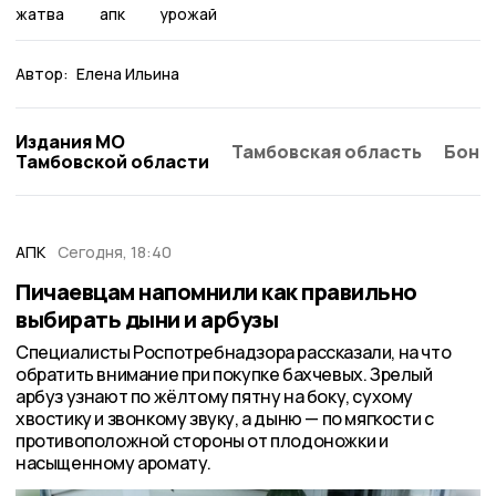
жатва
апк
урожай
Автор:
Елена Ильина
Издания МО
Тамбовская область
Бонд
Тамбовской области
АПК
Сегодня, 18:40
Пичаевцам напомнили как правильно
выбирать дыни и арбузы
Специалисты Роспотребнадзора рассказали, на что
обратить внимание при покупке бахчевых. Зрелый
арбуз узнают по жёлтому пятну на боку, сухому
хвостику и звонкому звуку, а дыню — по мягкости с
противоположной стороны от плодоножки и
насыщенному аромату.