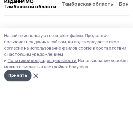
Издания МО
Тамбовская область
Бонд
Тамбовской области
АПК
Сегодня, 08:29
На сайте используются cookie-файлы.
Продолжая
Праздник первого снопа провели для
пользоваться данным сайтом, вы подтверждаете свое
пичаевских хлеборобов
согласие на использование файлов cookie в соответствии
с настоящим уведомлением
В этом году его организовали для земледельцев ООО
и
Политикой конфиденциальности.
Использование «cookie»
«Курск АгроАктив». С концертной программой перед
можно отменить в настройках браузера.
аграриями выступили представители творческого
коллектива Пичаевского дома культуры.
Принять