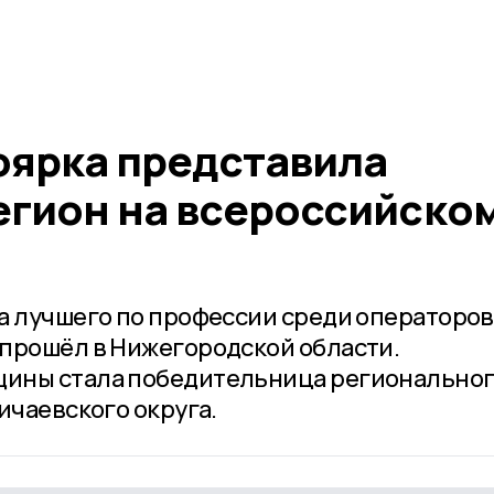
оярка представила
егион на всероссийско
а лучшего по профессии среди операторов
прошёл в Нижегородской области.
ины стала победительница регионально
ичаевского округа.