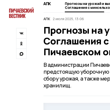
АПК
Прогнозы на урожай и в
Соглашения с минсельхо
Пичаевском округе
АПК
2 июля 2025, 13:06
Прогнозы на 
Соглашения с
Пичаевском о
В администрации Пичаев
предстоящую уборочную к
сбору урожая, а также м
хранилищ.