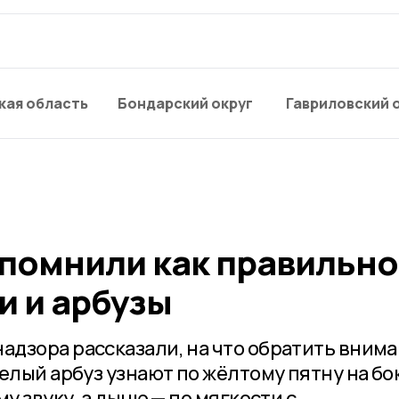
кая область
Бондарский округ
Гавриловский 
помнили как правильно
и и арбузы
дзора рассказали, на что обратить вним
елый арбуз узнают по жёлтому пятну на бо
у звуку, а дыню — по мягкости с