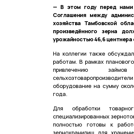
— В этом году перед нами
Соглашения между админис
хозяйства Тамбовской обла
произведённого зерна дол
урожайностью 46,6 центнера 
На коллегии также обсуждал
работам. В рамках планового
привлечению займо
сельхозтоваропроизводи
оборудование на сумму окол
года.
Для обработки товарн
специализированных зерноток
полностью готовы к работ
зернохранилищ для хранени