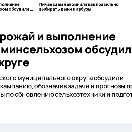
ыполнение
Пичаевцам напомнили как правильно
зом обсудили в
выбирать дыни и арбузы
урожай и выполнение
 минсельхозом обсудил
круге
ского муниципального округа обсудили
ампанию, обозначив задачи и прогнозы п
еры по обновлению сельхозтехники и подго