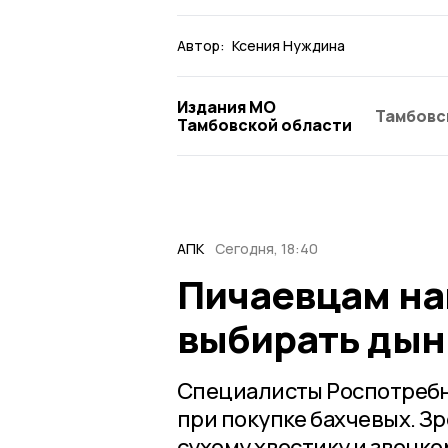
Автор:
Ксения Нуждина
Издания МО
Тамбовс
Тамбовской области
АПК
Сегодня, 18:40
Пичаевцам на
выбирать дын
Специалисты Роспотребна
при покупке бахчевых. Зр
сухому хвостику и звонком