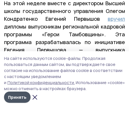
На этой неделе вместе с директором Высшей
школы государственного управления Олегом
Кондратенко Евгений Первышов
вручил
дипломы выпускникам региональной кадровой
программы «Герои Тамбовщины». Эта
программа разрабатывалась по инициативе
Евгения Первышова — выпускника
федеральной программы «Время героев», и
На сайте используются cookie-файлы.
Продолжая
пользоваться данным сайтом, вы подтверждаете свое
реализовывалась вместе с его коллегами по
согласие на использование файлов cookie в соответствии
программе — Алексеем Кондратьевым и
с настоящим уведомлением
Константином Кутейниковым. Заявку в
и
Политикой конфиденциальности.
Использование «cookie»
программу подали почти 400 участников и
можно отменить в настройках браузера.
ветеранов СВО. После всех вступительных
Принять
испытаний участниками первого потока стали
27 ребят.