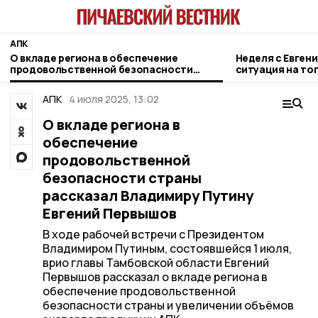
АПК
О вкладе региона в обеспечение
Неделя с Евген
продовольственной безопасности
ситуация на то
страны рассказал Владимиру Путину
городе и приор
Евгений Первышов
АПК
4 июля 2025, 13:02
О вкладе региона в
обеспечение
продовольственной
безопасности страны
рассказал Владимиру Путину
Евгений Первышов
В ходе рабочей встречи с Президентом
Владимиром Путиным, состоявшейся 1 июля,
врио главы Тамбовской области Евгений
Первышов рассказал о вкладе региона в
обеспечение продовольственной
безопасности страны и увеличении объёмов