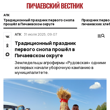
АПК
Традиционный праздник первого снопа
Праздник перво
прошёл в Пичаевском округе
пичаевских хле
АПК
31 июля 2025, 09:07
Традиционный праздник
первого снопа прошёл в
Пичаевском округе
Земледельцы агрофирмы «Рудовская» одними
из первых начали уборочную кампанию в
муниципалитете.