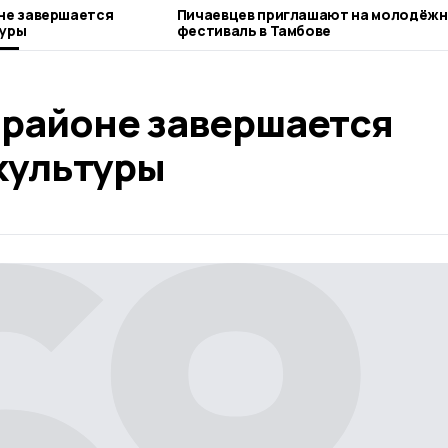
не завершается
Пичаевцев приглашают на молодёж
туры
фестиваль в Тамбове
 районе завершается
культуры