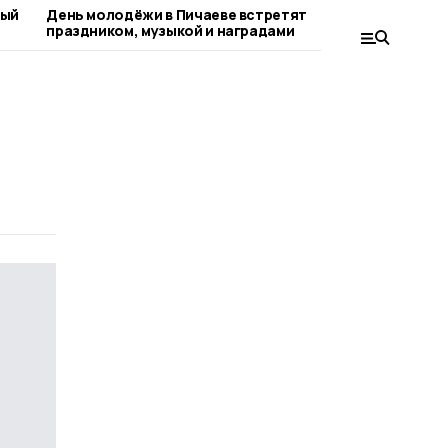
ный
День молодёжи в Пичаеве встретят
С любителя
праздником, музыкой и наградами
округа вст
поэтесса