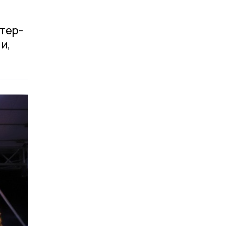
тер-
и,