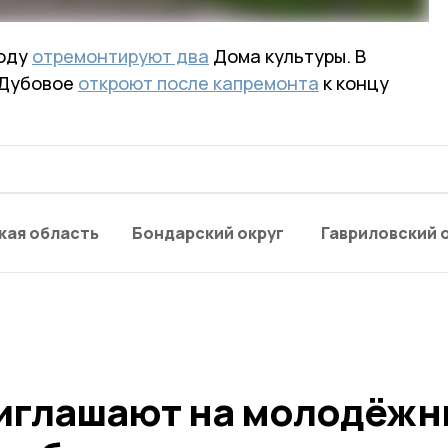
году
отремонтируют два
Дома культуры. В
 Дубовое
откроют после капремонта
к концу
кая область
Бондарский округ
Гавриловский 
иглашают на молодёжн