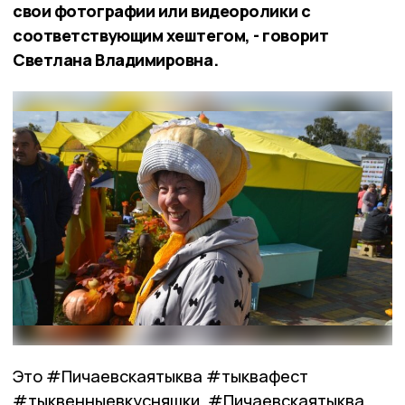
свои фотографии или видеоролики с
соответствующим хештегом, - говорит
Светлана Владимировна.
Это #Пичаевскаятыква #тыквафест
#тыквенныевкусняшки, #Пичаевскаятыква