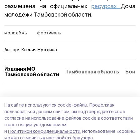
размещена на официальных
ресурсах
Дома
молодёжи Тамбовской области.
молодёжь
фестиваль
Автор:
Ксения Нуждина
Издания МО
Тамбовская область
Бонд
Тамбовской области
Культура
23 июня , 08:44
На сайте используются cookie-файлы.
Продолжая
День молодёжи в Пичаеве встретят
пользоваться данным сайтом, вы подтверждаете свое
праздником, музыкой и наградами
согласие на использование файлов cookie в соответствии
с настоящим уведомлением
В воскресенье, 28 июня, центральная площадь села
и
Политикой конфиденциальности.
Использование «cookie»
станет главной точкой притяжения для молодёжи и
можно отменить в настройках браузера.