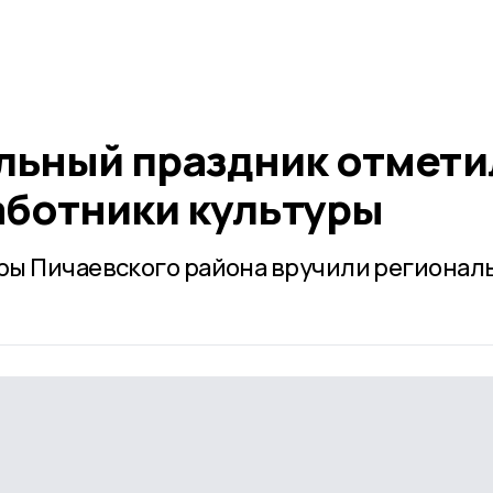
ьный праздник отмети
аботники культуры
ры Пичаевского района вручили регионал