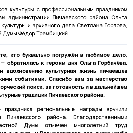
ков культуры с профессиональным праздником
авы администрации Пичаевского района Ольга
 культуры и архивного дела Светлана Горлова,
й Думы Фёдор Трембицкий.
те, кто буквально погружён в любимое дело,
 — обратилась к героям дня Ольга Горбачёва.
и вдохновению культурная жизнь пичаевцев
кими событиями. Спасибо вам за мастерство
орческий поиск, за готовность и в дальнейшем
ьтурные традиции Пичаевского района.
о праздника региональные награды вручили
 Пичаевского района. Благодарственными
ластной Думы отмечен многолетний труд
ма культуры и Вернадовского сельского клуба