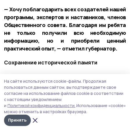
— Хочу поблагодарить всех создателей нашей
программы, экспертов и наставников, членов
Общественного совета. Благодаря им ребята
не только получили всю необходимую
информацию, но и приобрели ценный
практический опыт, — отметил губернатор.
Сохранение исторической памяти
Глава области в завершение недели провёл
На сайте используются cookie-файлы.
Продолжая
первое заседание Попечительского совета
пользоваться данным сайтом, вы подтверждаете свое
регионального отделения Российского
согласие на использование файлов cookie в соответствии
военно-исторического общества в Тамбовской
с настоящим уведомлением
и
Политикой конфиденциальности.
Использование «cookie»
области. В апреле председатель РВИО
можно отменить в настройках браузера.
Владимир Мединский предложил Евгению
Принять
Первышову возглавить этот совет.