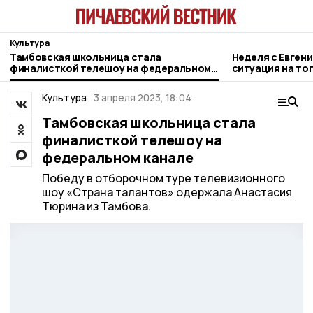
Культура
Тамбовская школьница стала
Неделя с Евген
финалисткой телешоу на федеральном
ситуация на то
канале
городе и приор
Культура
3 апреля 2023, 18:04
Тамбовская школьница стала
финалисткой телешоу на
федеральном канале
Победу в отборочном туре телевизионного
шоу «Страна талантов» одержала Анастасия
Тюрина из Тамбова.