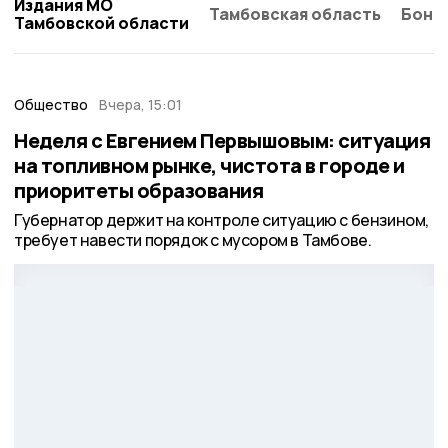
Издания МО
Тамбовская область
Бонд
Тамбовской области
Общество
Вчера, 15:01
Неделя с Евгением Первышовым: ситуация
на топливном рынке, чистота в городе и
приоритеты образования
Губернатор держит на контроле ситуацию с бензином,
требует навести порядок с мусором в Тамбове.