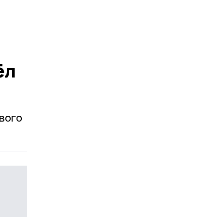
ёл
вого