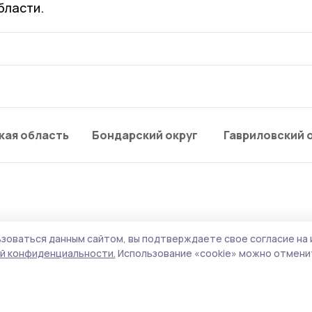
бласти.
кая область
Бондарский округ
Гавриловский 
зоваться данным сайтом, вы подтверждаете свое согласие на 
и в Пичаеве встретят
й конфиденциальности.
Использование «cookie» можно отменит
музыкой и наградами