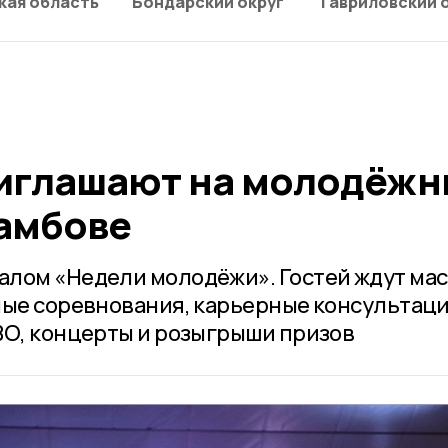
кая область
Бондарский округ
Гавриловский 
иглашают на молодёжн
Тамбове
лом «Недели молодёжи». Гостей ждут мас
ные соревнования, карьерные консультаци
ВО, концерты и розыгрыши призов