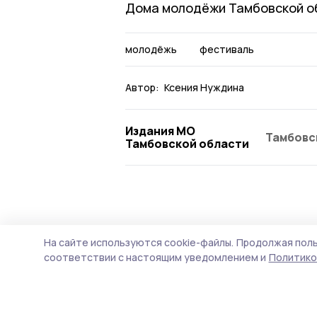
Дома молодёжи Тамбовской о
молодёжь
фестиваль
Автор:
Ксения Нуждина
Издания МО
Тамбовс
Тамбовской области
Культура
23 июня , 08:44
На сайте используются cookie-файлы.
Продолжая поль
День молодёж
соответствии с настоящим уведомлением и
Политико
праздником, 