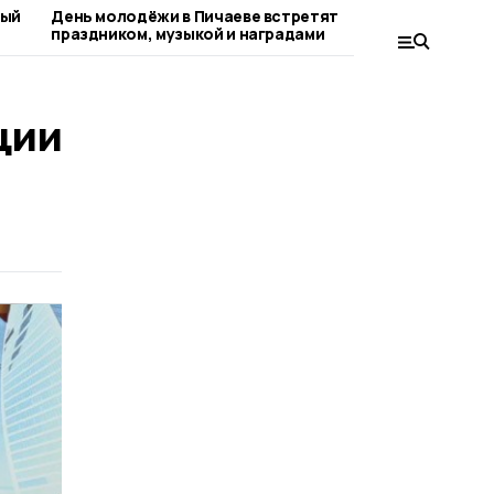
ный
День молодёжи в Пичаеве встретят
С любителя
праздником, музыкой и наградами
округа вст
поэтесса
ции