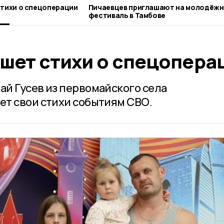
тихи о спецоперации
Пичаевцев приглашают на молодёж
фестиваль в Тамбове
шет стихи о спецопера
й Гусев из первомайского села
т свои стихи событиям СВО.