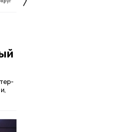
округ
Жердевский округ
Знаменский округ
ый
тер-
и,