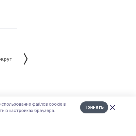
округ
Жердевский округ
Знаменский округ
Лента
10
использование файлов cookie в
новостей
Принять
ь в настройках браузера.