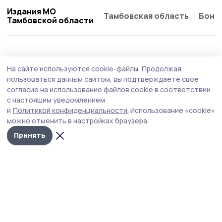
Издания МО
Тамбовская область
Бонд
Тамбовской области
Культура
23 июня , 08:44
На сайте используются cookie-файлы.
Продолжая
День молодёжи в Пичаеве встретят
пользоваться данным сайтом, вы подтверждаете свое
праздником, музыкой и наградами
согласие на использование файлов cookie в соответствии
с настоящим уведомлением
В воскресенье, 28 июня, центральная площадь села
и
Политикой конфиденциальности.
Использование «cookie»
станет главной точкой притяжения для молодёжи и
можно отменить в настройках браузера.
всех, кто хочет весело провести вечер. В программе —
чествование медалистов, награждение самых
Принять
активных, выступления творческих коллективов и
зажигательная дискотека.