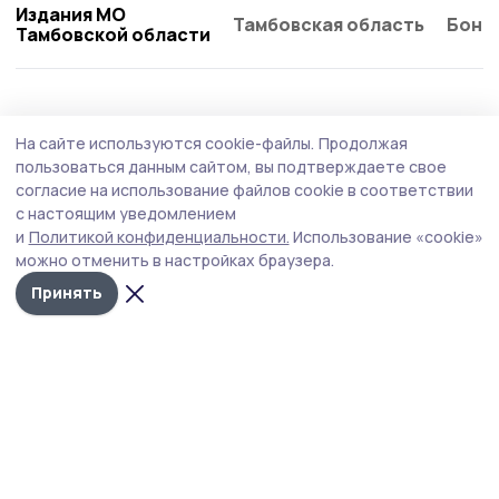
Издания МО
Тамбовская область
Бонд
Тамбовской области
Культура
23 июня , 08:44
На сайте используются cookie-файлы.
Продолжая
День молодёжи в Пичаеве встретят
пользоваться данным сайтом, вы подтверждаете свое
праздником, музыкой и наградами
согласие на использование файлов cookie в соответствии
с настоящим уведомлением
В воскресенье, 28 июня, центральная площадь села
и
Политикой конфиденциальности.
Использование «cookie»
станет главной точкой притяжения для молодёжи и
можно отменить в настройках браузера.
всех, кто хочет весело провести вечер. В программе —
чествование медалистов, награждение самых
Принять
активных, выступления творческих коллективов и
зажигательная дискотека.