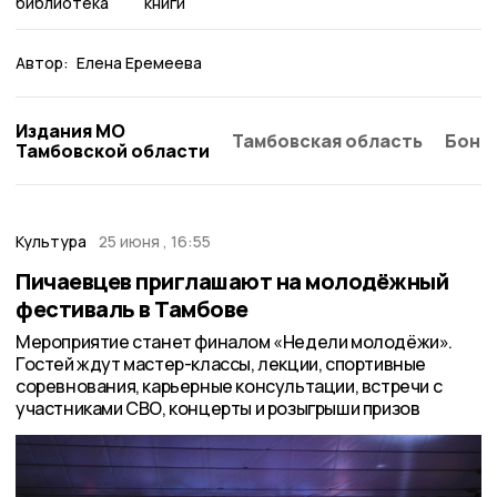
библиотека
книги
Автор:
Елена Еремеева
Издания МО
Тамбовская область
Бонд
Тамбовской области
Культура
25 июня , 16:55
Пичаевцев приглашают на молодёжный
фестиваль в Тамбове
Мероприятие станет финалом «Недели молодёжи».
Гостей ждут мастер-классы, лекции, спортивные
соревнования, карьерные консультации, встречи с
участниками СВО, концерты и розыгрыши призов