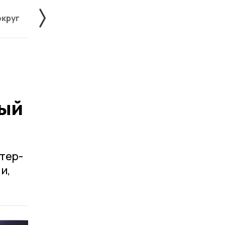
округ
Жердевский округ
Знаменский округ
ый
тер-
и,