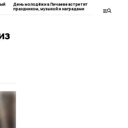
ный
День молодёжи в Пичаеве встретят
С любителя
праздником, музыкой и наградами
округа вст
поэтесса
из