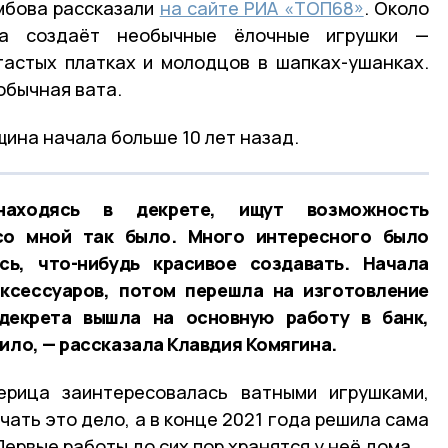
мбова рассказали
на сайте РИА «ТОП68»
. Около
на создаёт необычные ёлочные игрушки —
тастых платках и молодцов в шапках-ушанках.
обычная вата.
ина начала больше 10 лет назад.
аходясь в декрете, ищут возможность
со мной так было. Много интересного было
сь, что-нибудь красивое создавать. Начала
аксессуаров, потом перешла на изготовление
декрета вышла на основную работу в банк,
ило, — рассказала Клавдия Комягина.
ерица заинтересовалась ватными игрушками,
чать это дело, а в конце 2021 года решила сама
Первые работы до сих пор хранятся у неё дома.