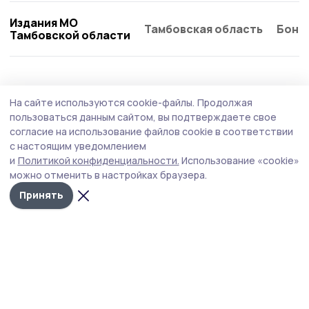
Издания МО
Тамбовская область
Бонд
Тамбовской области
Культура
23 июня , 08:44
На сайте используются cookie-файлы.
Продолжая
День молодёжи в Пичаеве встретят
пользоваться данным сайтом, вы подтверждаете свое
праздником, музыкой и наградами
согласие на использование файлов cookie в соответствии
с настоящим уведомлением
В воскресенье, 28 июня, центральная площадь села
и
Политикой конфиденциальности.
Использование «cookie»
станет главной точкой притяжения для молодёжи и
можно отменить в настройках браузера.
всех, кто хочет весело провести вечер. В программе —
чествование медалистов, награждение самых
Принять
активных, выступления творческих коллективов и
зажигательная дискотека.