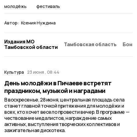
молодёжь
фестиваль
Автор:
Ксения Нуждина
Издания МО
Тамбовская область
Бонд
Тамбовской области
Культура
23 июня , 08:44
День молодёжи в Пичаеве встретят
праздником, музыкой и наградами
В воскресенье, 28 июня, центральная площадь села
станет главной точкой притяжения для молодёжи и
всех, кто хочет весело провести вечер. В программе —
чествование медалистов, награждение самых
активных, выступления творческих коллективов и
зажигательная дискотека.