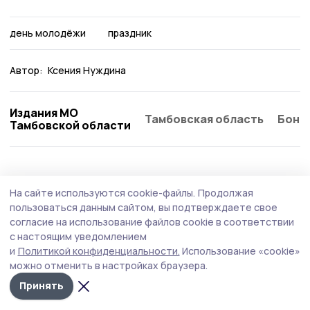
день молодёжи
праздник
Автор:
Ксения Нуждина
Издания МО
Тамбовская область
Бонд
Тамбовской области
Культура
18 июня , 09:11
На сайте используются cookie-файлы.
Продолжая
С любителями поэзии Пичаевского округа
пользоваться данным сайтом, вы подтверждаете свое
встретилась тамбовская поэтесса
согласие на использование файлов cookie в соответствии
с настоящим уведомлением
На творческий вечер Натальи Меркушовой в
и
Политикой конфиденциальности.
Использование «cookie»
краеведческом музее собрались самые преданные
можно отменить в настройках браузера.
поклонники её таланта.
Принять