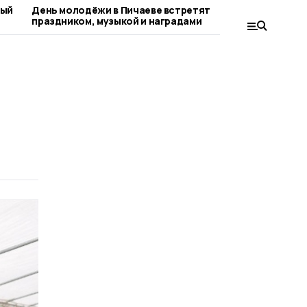
ный
День молодёжи в Пичаеве встретят
С любителя
праздником, музыкой и наградами
округа вст
поэтесса