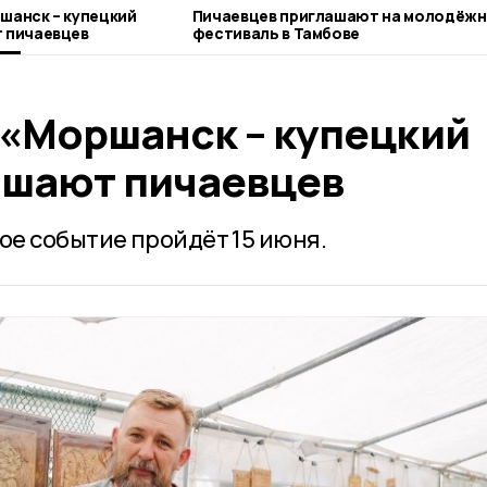
шанск – купецкий
Пичаевцев приглашают на молодёж
 пичаевцев
фестиваль в Тамбове
 «Моршанск – купецкий
ашают пичаевцев
е событие пройдёт 15 июня.