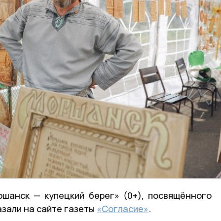
шанск — купецкий берег» (0+), посвящённого
азали на сайте газеты
«Согласие»
.