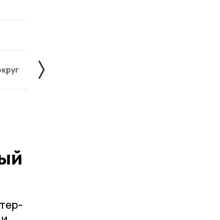
округ
Жердевский округ
Знаменский округ
ый
тер-
и,