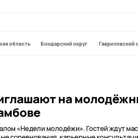
кая область
Бондарский округ
Гавриловский 
иглашают на молодёжн
Тамбове
лом «Недели молодёжи». Гостей ждут мас
ные соревнования, карьерные консультаци