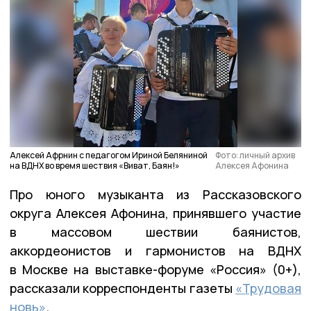
Алексей Афрнин с педагогом Ириной Беляниной
Фото: личный архив
на ВДНХ во время шествия «Виват, Баян!»
Алексея Афонина
Про юного музыканта из Рассказовского
округа Алексея Афонина, принявшего участие
в массовом шествии баянистов,
аккордеонистов и гармонистов на ВДНХ
в Москве на выставке-форуме «Россия» (0+),
рассказали корреспонденты газеты
«Трудовая
новь»
.