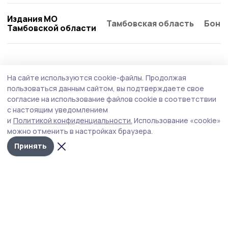
Издания МО
Тамбовская область
Бонд
Тамбовской области
Культура
23 июня , 08:44
На сайте используются cookie-файлы.
Продолжая
День молодёжи в Пичаеве встретят
пользоваться данным сайтом, вы подтверждаете свое
праздником, музыкой и наградами
согласие на использование файлов cookie в соответствии
с настоящим уведомлением
В воскресенье, 28 июня, центральная площадь села
и
Политикой конфиденциальности.
Использование «cookie»
станет главной точкой притяжения для молодёжи и
можно отменить в настройках браузера.
всех, кто хочет весело провести вечер. В программе —
чествование медалистов, награждение самых
Принять
активных, выступления творческих коллективов и
зажигательная дискотека.