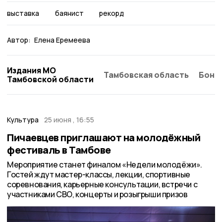
выставка
баянист
рекорд
Автор:
Елена Еремеева
Издания МО
Тамбовская область
Бонд
Тамбовской области
Культура
25 июня , 16:55
Пичаевцев приглашают на молодёжный
фестиваль в Тамбове
Мероприятие станет финалом «Недели молодёжи».
Гостей ждут мастер-классы, лекции, спортивные
соревнования, карьерные консультации, встречи с
участниками СВО, концерты и розыгрыши призов