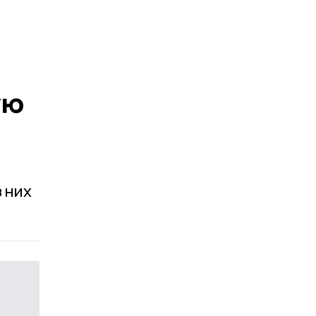
ую
 них