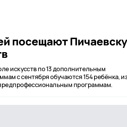
тей посещают Пичаевск
тв
оле искусств по 13 дополнительным
мам с сентября обучаются 154 ребёнка, из
 предпрофессиональным программам.