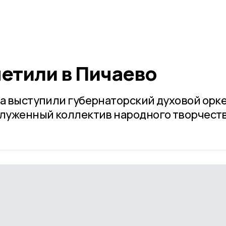
етили в Пичаево
ла выступили губернаторский духовой орк
служенный коллектив народного творчест