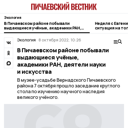
Экология
В Пичаевском районе побывали
Неделя с Евген
выдающиеся учёные, академики РАН,
ситуация на то
деятели науки и искусства
городе и приор
Экология
8 октября 2022, 10:26
В Пичаевском районе побывали
выдающиеся учёные,
академики РАН, деятели науки
и искусства
В музее-усадьбе Вернадского Пичаевского
района 7 октября прошло заседание круглого
стола по изучению научного наследия
великого учёного.