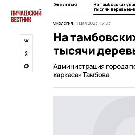
Экология
На тамбовских ули
тысячи деревьев-
Экология
1 мая 2023, 15:03
На тамбовских
тысячи дерев
Администрация города по
каркаса» Тамбова.