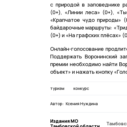
с природой в заповеднике р
(0+), «Линии леса» (0+), «Т
«Крапчатое чудо природы» (
байдарочные маршруты: «Трид
(0+) и «На графских плёсах» (0
Онлайн-голосование продлитс
Поддержать Воронинский за
премии необходимо найти Во
объект» и нажать кнопку «Гол
туризм
конкурс
Автор:
Ксения Нуждина
Издания МО
Тамбовс
Тамбовской области