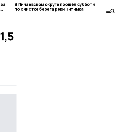
 за
В Пичаевском округе прошёл субботник
Пичаевски
а
по очистке берега реки Питимка
вырастить 
1,5