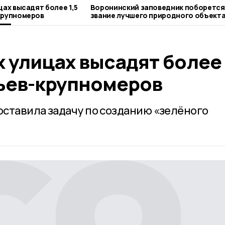
цах высадят более 1,5
Воронинский заповедник поборется
крупномеров
звание лучшего природного объект
России
 улицах высадят более 
ьев-крупномеров
ставила задачу по созданию «зелёного