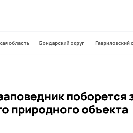
кая область
Бондарский округ
Гавриловский 
заповедник поборется 
го природного объекта