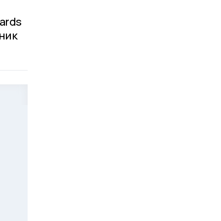
ards
дник