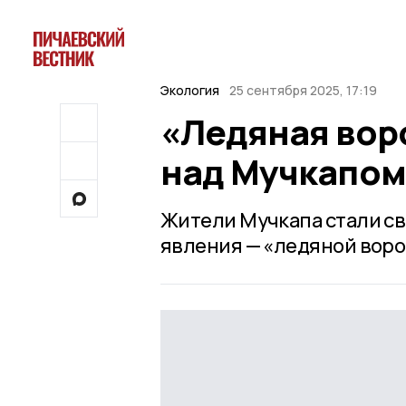
Экология
25 сентября 2025, 17:19
«Ледяная вор
над Мучкапом
Жители Мучкапа стали с
явления — «ледяной воро