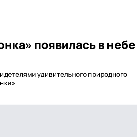
онка» появилась в небе
видетелями удивительного природного
нки».