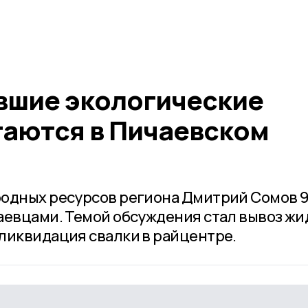
вшие экологические
аются в Пичаевском
родных ресурсов региона Дмитрий Сомов 
аевцами. Темой обсуждения стал вывоз жи
ликвидация свалки в райцентре.