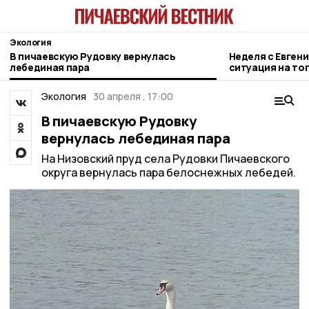
Экология
В пичаевскую Рудовку вернулась
Неделя с Евген
лебединая пара
ситуация на то
городе и приор
Экология
30 апреля , 17:00
В пичаевскую Рудовку
вернулась лебединая пара
На Низовский пруд села Рудовки Пичаевского
округа вернулась пара белоснежных лебедей.