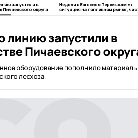
нию запустили в
Неделя с Евгением Первышовым:
е Пичаевского округа
ситуация на топливном рынке, чис
городе и приоритеты образования
 линию запустили в
стве Пичаевского округ
нное оборудование пополнило материаль
ского лесхоза.