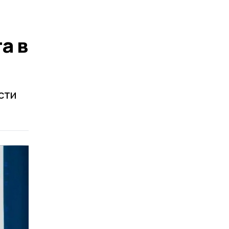
а в
сти