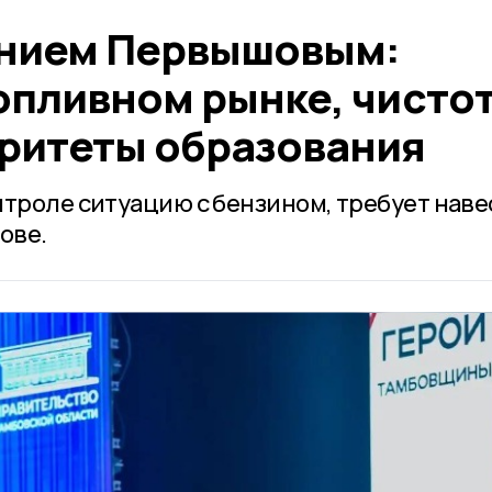
ением Первышовым:
опливном рынке, чистот
оритеты образования
нтроле ситуацию с бензином, требует наве
ове.