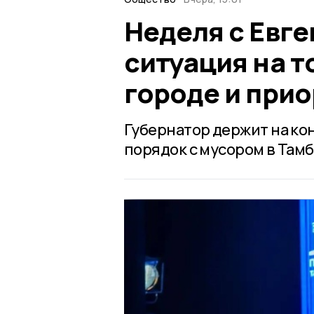
Неделя с Евг
ситуация на т
городе и при
Губернатор держит на ко
порядок с мусором в Тамб