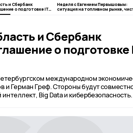
сть и Сбербанк
Неделя с Евгением Первышовым:
шение о подготовке IT-
ситуация на топливном рынке, чис
городе и приоритеты образования
бласть и Сбербанк
лашение о подготовке I
Петербургском международном экономиче
 и Герман Греф. Стороны будут совместн
интеллект, Big Data и кибербезопасность.