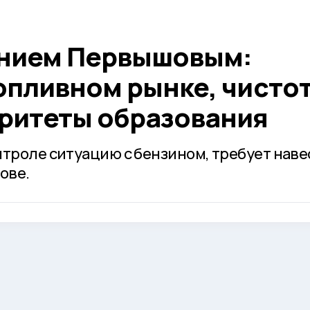
ением Первышовым:
опливном рынке, чистот
оритеты образования
нтроле ситуацию с бензином, требует наве
ове.