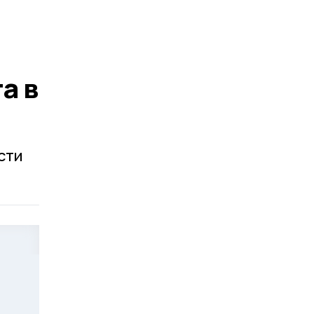
а в
сти