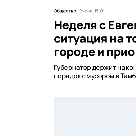
Общество
Вчера, 15:01
Неделя с Евг
ситуация на т
городе и при
Губернатор держит на ко
порядок с мусором в Тамб