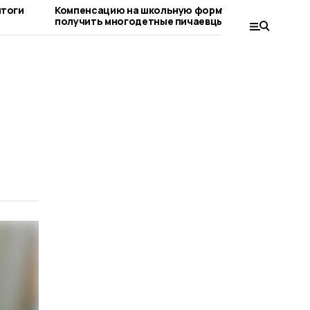
итоги
Компенсацию на школьную форму могут
На бюд
получить многодетные пичаевцы
поступ