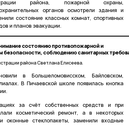
страции района, пожарной охраны,
охранительных органов осмотрели здания и
енили состояние классных комнат, спортивных
дов и планов эвакуации.
внимание состоянию противопожарной и
м безопасности, соблюдению санитарных требов
страции района Светлана Елисеева.
овили в Большеломовисском, Байловском,
лиалах. В Пичаевской школе появилась кнопка
дии.
зациях за счёт собственных средств и при
лали косметический ремонт, а в некоторых
ли оконные стеклопакеты, заменили входные