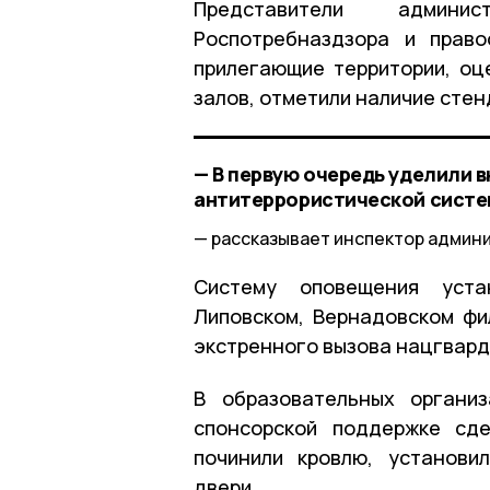
Представители админи
Роспотребназдзора и право
прилегающие территории, оц
залов, отметили наличие стен
— В первую очередь уделили 
антитеррористической систе
рассказывает инспектор админи
Систему оповещения устан
Липовском, Вернадовском фи
экстренного вызова нацгвар
В образовательных органи
спонсорской поддержке сде
починили кровлю, установи
двери.