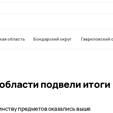
кая область
Бондарский округ
Гавриловский 
области подвели итоги
инству предметов оказались выше